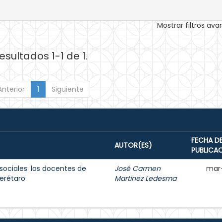
Mostrar filtros av
esultados 1-1 de 1.
Anterior
1
Siguiente
FECHA D
AUTOR(ES)
PUBLICA
sociales: los docentes de
José Carmen
mar
erétaro
Martinez Ledesma