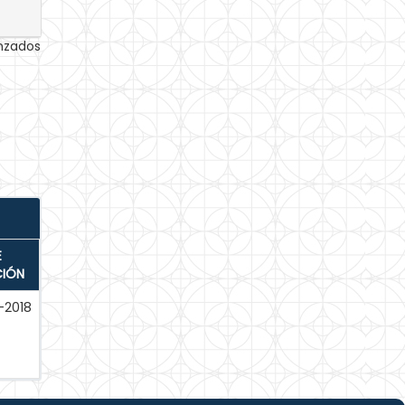
anzados
E
CIÓN
-2018