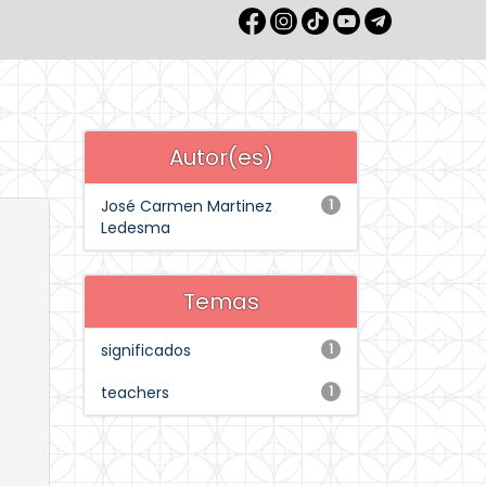
Autor(es)
José Carmen Martinez
1
Ledesma
Temas
significados
1
teachers
1