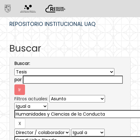
Skip
REPOSITORIO INSTITUCIONAL UAQ
navigation
Buscar
Buscar:
por
Filtros actuales: