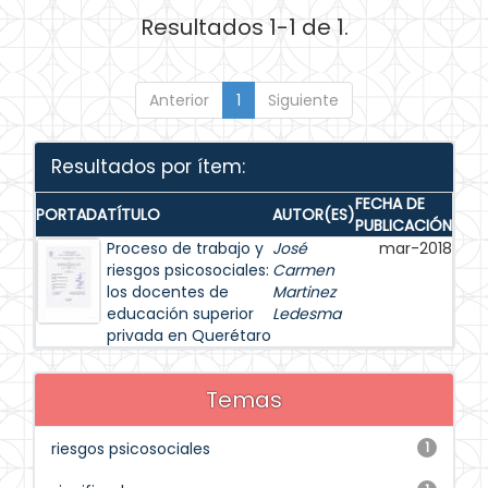
Resultados 1-1 de 1.
Anterior
1
Siguiente
Resultados por ítem:
FECHA DE
PORTADA
TÍTULO
AUTOR(ES)
PUBLICACIÓN
Proceso de trabajo y
José
mar-2018
riesgos psicosociales:
Carmen
los docentes de
Martinez
educación superior
Ledesma
privada en Querétaro
Temas
riesgos psicosociales
1