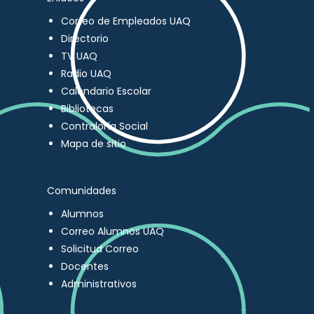
Correo de Empleados UAQ
Directorio
TV UAQ
Radio UAQ
Calendario Escolar
Bibliotecas
Contraloría Social
Mapa de sitio
Comunidades
Alumnos
Correo Alumnos UAQ
Solicitud Correo
Docentes
Administrativos