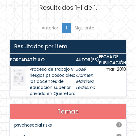
Resultados 1-1 de 1.
Anterior
1
Siguiente
Resultados por ítem:
FECHA DE
PORTADA
TÍTULO
AUTOR(ES)
PUBLICACIÓN
Proceso de trabajo y
José
mar-2018
riesgos psicosociales:
Carmen
los docentes de
Martinez
educación superior
Ledesma
privada en Querétaro
Temas
psychosocial risks
1