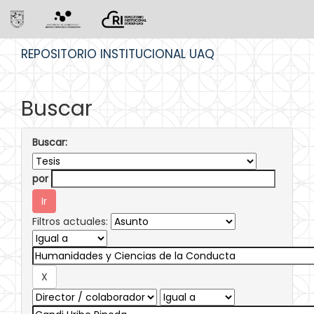
Skip
REPOSITORIO INSTITUCIONAL UAQ
navigation
Buscar
Buscar:
por
Filtros actuales: