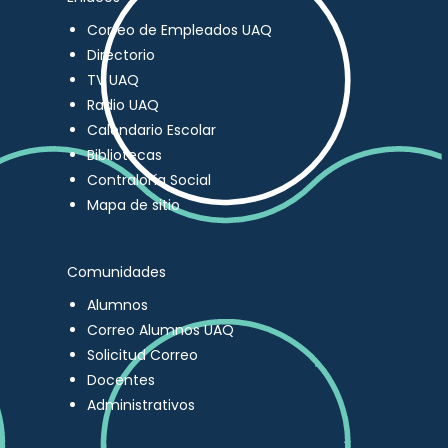
Correo de Empleados UAQ
Directorio
TV UAQ
Radio UAQ
Calendario Escolar
Bibliotecas
Contraloría Social
Mapa de sitio
Comunidades
Alumnos
Correo Alumnos UAQ
Solicitud Correo
Docentes
Administrativos