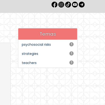
Temas
psychosocial risks
1
strategies
1
teachers
1