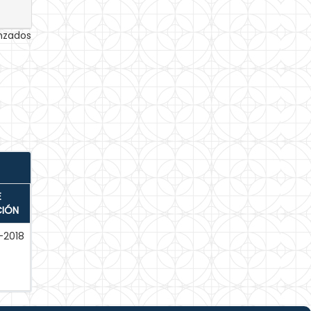
anzados
E
CIÓN
-2018