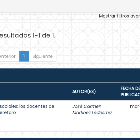
Mostrar filtros av
esultados 1-1 de 1.
Anterior
1
Siguiente
FECHA D
AUTOR(ES)
PUBLICA
sociales: los docentes de
José Carmen
mar
erétaro
Martinez Ledesma