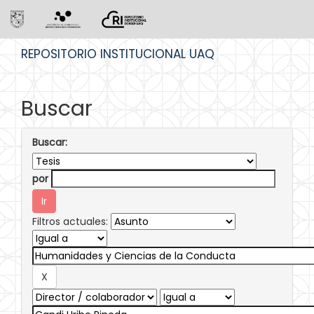
Skip
REPOSITORIO INSTITUCIONAL UAQ
navigation
Buscar
Buscar:
por
Filtros actuales: