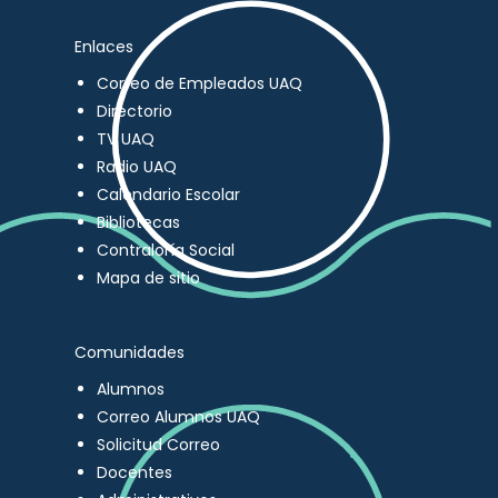
Enlaces
Correo de Empleados UAQ
Directorio
TV UAQ
Radio UAQ
Calendario Escolar
Bibliotecas
Contraloría Social
Mapa de sitio
Comunidades
Alumnos
Correo Alumnos UAQ
Solicitud Correo
Docentes