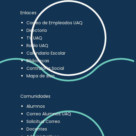
Enlaces
Correo de Empleados UAQ
Directorio
TV UAQ
Radio UAQ
Calendario Escolar
Bibliotecas
Contraloría Social
Mapa de sitio
Comunidades
Alumnos
Correo Alumnos UAQ
Solicitud Correo
Docentes