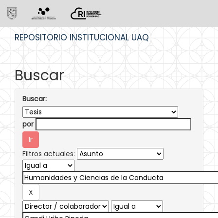
Skip
REPOSITORIO INSTITUCIONAL UAQ
navigation
Buscar
Buscar:
por
Filtros actuales: