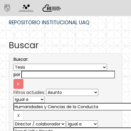
Skip
REPOSITORIO INSTITUCIONAL UAQ
navigation
Buscar
Buscar:
por
Filtros actuales: