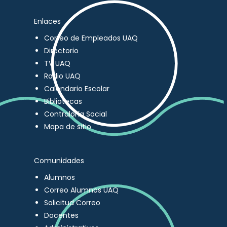
Enlaces
Correo de Empleados UAQ
Directorio
TV UAQ
Radio UAQ
Calendario Escolar
Bibliotecas
Contraloría Social
Mapa de sitio
Comunidades
Alumnos
Correo Alumnos UAQ
Solicitud Correo
Docentes