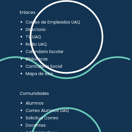
Enlaces
Correo de Empleados UAQ
Directorio
TV UAQ
Radio UAQ
Calendario Escolar
Bibliotecas
Contraloría Social
Mapa de sitio
Comunidades
Alumnos
Correo Alumnos UAQ
Solicitud Correo
Docentes