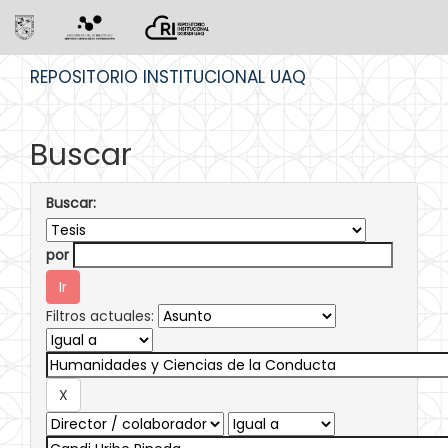
Skip
REPOSITORIO INSTITUCIONAL UAQ
navigation
Buscar
Buscar:
por
Filtros actuales: