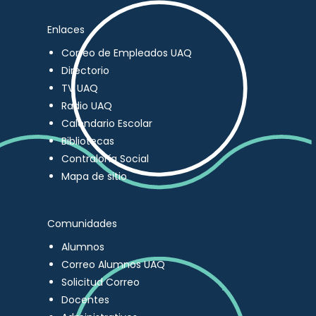
Enlaces
Correo de Empleados UAQ
Directorio
TV UAQ
Radio UAQ
Calendario Escolar
Bibliotecas
Contraloría Social
Mapa de sitio
Comunidades
Alumnos
Correo Alumnos UAQ
Solicitud Correo
Docentes