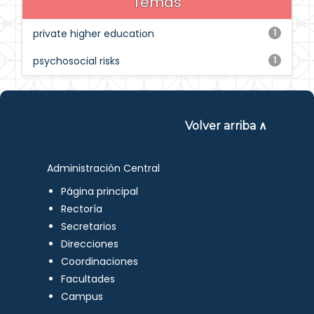
Temas
private higher education
1
psychosocial risks
1
Volver arriba ∧
Administración Central
Página principal
Rectoría
Secretarios
Direcciones
Coordinaciones
Facultades
Campus