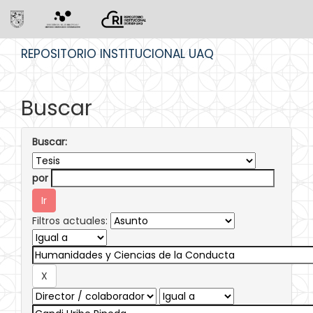
Skip
REPOSITORIO INSTITUCIONAL UAQ
navigation
Buscar
Buscar:
por
Filtros actuales: