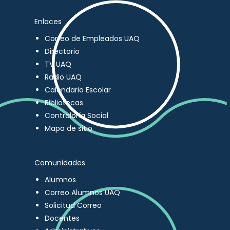
Enlaces
Correo de Empleados UAQ
Directorio
TV UAQ
Radio UAQ
Calendario Escolar
Bibliotecas
Contraloría Social
Mapa de sitio
Comunidades
Alumnos
Correo Alumnos UAQ
Solicitud Correo
Docentes