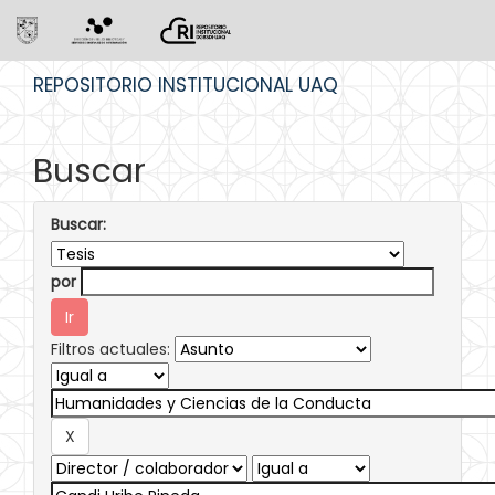
Skip
REPOSITORIO INSTITUCIONAL UAQ
navigation
Buscar
Buscar:
por
Filtros actuales: