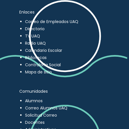
Enlaces
Correo de Empleados UAQ
Directorio
TV UAQ
Radio UAQ
Calendario Escolar
Bibliotecas
Contraloría Social
Mapa de sitio
Comunidades
Alumnos
Correo Alumnos UAQ
Solicitud Correo
Docentes