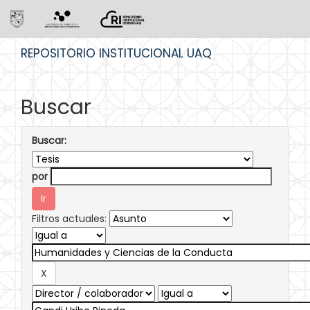
Skip
REPOSITORIO INSTITUCIONAL UAQ
navigation
Buscar
Buscar:
por
Filtros actuales: