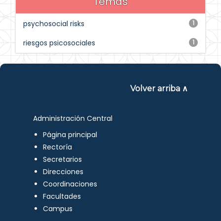
Temas
psychosocial risks
1
riesgos psicosociales
1
Volver arriba ∧
Administración Central
Página principal
Rectoría
Secretarios
Direcciones
Coordinaciones
Facultades
Campus