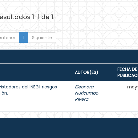
esultados 1-1 de 1.
Anterior
1
Siguiente
FECHA DE
AUTOR(ES)
PUBLICAC
istadores del INEGI: riesgos
Eleonora
may-
ión.
Nuricumbo
Rivera