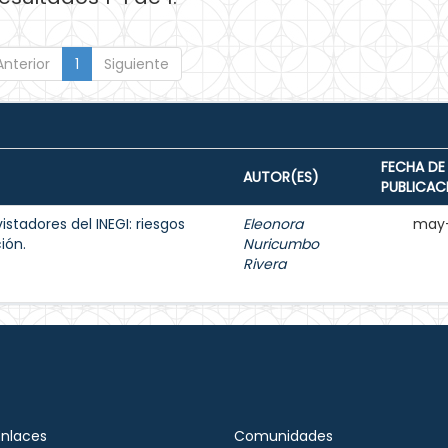
Anterior
1
Siguiente
FECHA DE
AUTOR(ES)
PUBLICAC
istadores del INEGI: riesgos
Eleonora
may-
ión.
Nuricumbo
Rivera
Enlaces
Comunidades