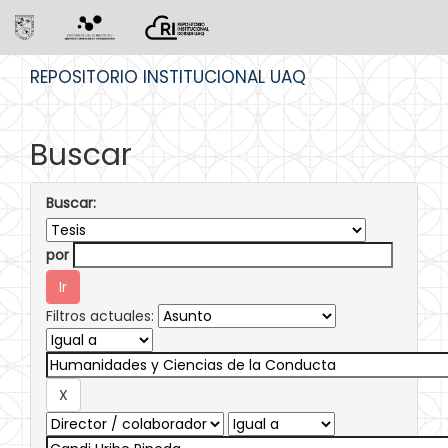
Skip
REPOSITORIO INSTITUCIONAL UAQ
navigation
Buscar
Buscar:
por
Filtros actuales: