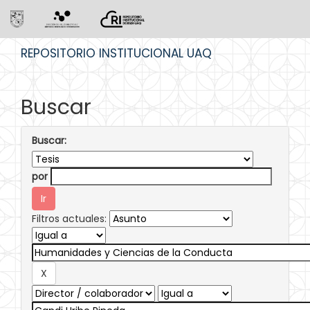
Skip
REPOSITORIO INSTITUCIONAL UAQ
navigation
Buscar
Buscar:
por
Filtros actuales: