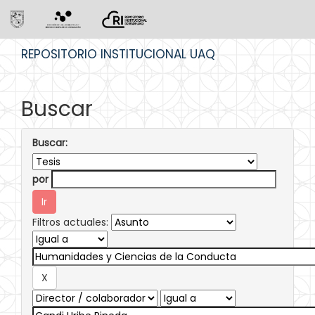
Skip
REPOSITORIO INSTITUCIONAL UAQ
navigation
Buscar
Buscar:
por
Filtros actuales: