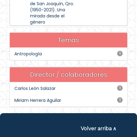
de San Joaquín, Qro.
(1950-2021). Una
mirada desde el
género
Temas
Antropología
1
Director / colaboradores
Carlos León Salazar
1
Miriam Herrera Aguilar
1
Volver arriba ∧