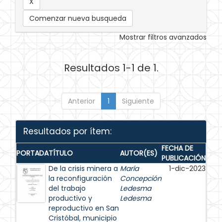
Comenzar nueva busqueda
Mostrar filtros avanzados
Resultados 1-1 de 1.
Anterior
1
Siguiente
Resultados por ítem:
FECHA DE
PORTADA
TÍTULO
AUTOR(ES)
PUBLICACIÓN
De la crisis minera a
María
1-dic-2023
la reconfiguración
Concepción
del trabajo
Ledesma
productivo y
Ledesma
reproductivo en San
Cristóbal, municipio