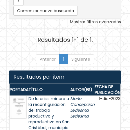
Comenzar nueva busqueda
Mostrar filtros avanzados
Resultados 1-1 de 1.
Anterior
1
Siguiente
Resultados por ítem:
FECHA DE
PORTADA
TÍTULO
AUTOR(ES)
PUBLICACIÓN
De la crisis minera a
María
1-dic-2023
la reconfiguración
Concepción
del trabajo
Ledesma
productivo y
Ledesma
reproductivo en San
Cristóbal, municipio