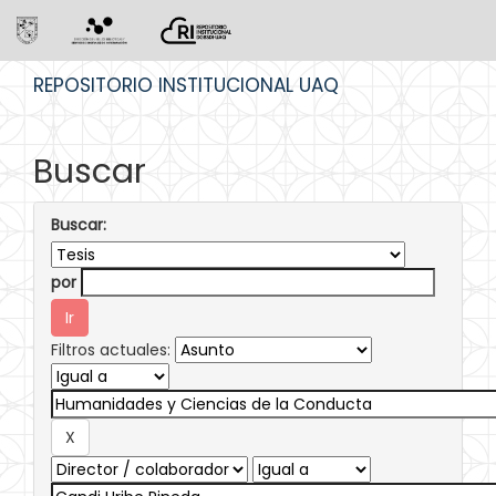
Skip
REPOSITORIO INSTITUCIONAL UAQ
navigation
Buscar
Buscar:
por
Filtros actuales: