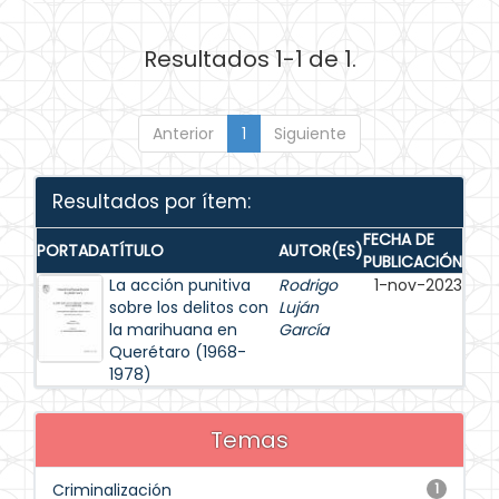
Resultados 1-1 de 1.
Anterior
1
Siguiente
Resultados por ítem:
FECHA DE
PORTADA
TÍTULO
AUTOR(ES)
PUBLICACIÓN
La acción punitiva
Rodrigo
1-nov-2023
sobre los delitos con
Luján
la marihuana en
García
Querétaro (1968-
1978)
Temas
Criminalización
1