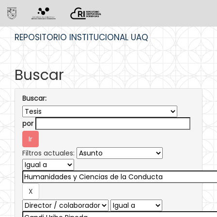
Skip
REPOSITORIO INSTITUCIONAL UAQ
navigation
Buscar
Buscar:
por
Filtros actuales: