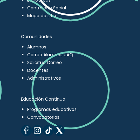
Bibliotecas
Contraloría Social
Mapa de sitio
Comunidades
Alumnos
Correo Alumnos UAQ
Solicitud Correo
Docentes
Administrativos
Educación Continua
Programas educativos
Convocatorias