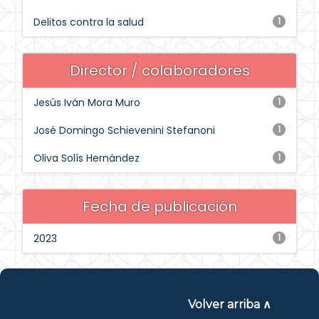
Delitos contra la salud
1
Director / colaboradores
Jesús Iván Mora Muro
1
José Domingo Schievenini Stefanoni
1
Oliva Solís Hernández
1
Fecha de publicación
2023
1
Volver arriba ∧