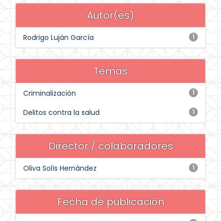
Autor(es)
Rodrigo Luján García
1
Temas
Criminalización
1
Delitos contra la salud
1
Director / colaboradores
Oliva Solís Hernández
1
Fecha de publicación