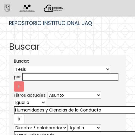
Skip
REPOSITORIO INSTITUCIONAL UAQ
navigation
Buscar
Buscar:
por
Filtros actuales: