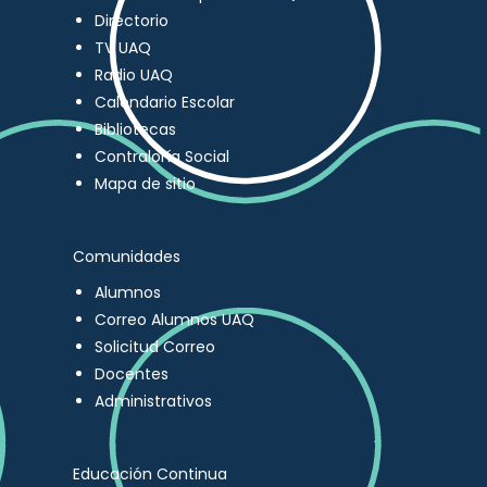
Directorio
TV UAQ
Radio UAQ
Calendario Escolar
Bibliotecas
Contraloría Social
Mapa de sitio
Comunidades
Alumnos
Correo Alumnos UAQ
Solicitud Correo
Docentes
Administrativos
Educación Continua