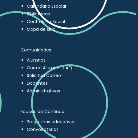
Calendario Escolar
Bibliotecas
Contraloría Social
Mapa de sitio
Comunidades
Alumnos
Correo Alumnos UAQ
Solicitud Correo
Docentes
Administrativos
Educación Continua
Programas educativos
Convocatorias