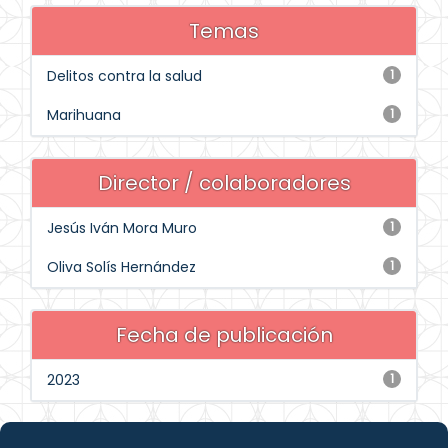
Temas
Delitos contra la salud
1
Marihuana
1
Director / colaboradores
Jesús Iván Mora Muro
1
Oliva Solís Hernández
1
Fecha de publicación
2023
1