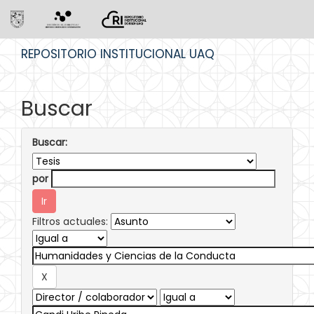
Skip
REPOSITORIO INSTITUCIONAL UAQ
navigation
Buscar
Buscar:
por
Filtros actuales: