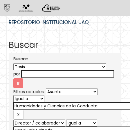
Skip
REPOSITORIO INSTITUCIONAL UAQ
navigation
Buscar
Buscar:
por
Filtros actuales: