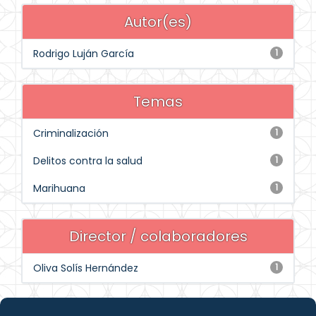
Autor(es)
Rodrigo Luján García
1
Temas
Criminalización
1
Delitos contra la salud
1
Marihuana
1
Director / colaboradores
Oliva Solís Hernández
1