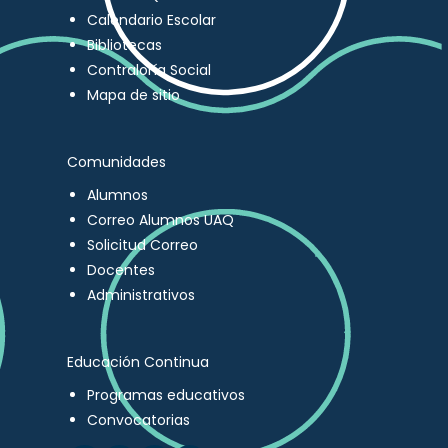
Calendario Escolar
Bibliotecas
Contraloría Social
Mapa de sitio
Comunidades
Alumnos
Correo Alumnos UAQ
Solicitud Correo
Docentes
Administrativos
Educación Continua
Programas educativos
Convocatorias