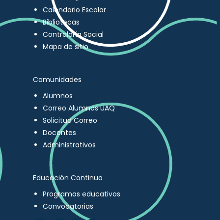
Calendario Escolar
Bibliotecas
Contraloría Social
Mapa de sitio
Comunidades
Alumnos
Correo Alumnos UAQ
Solicitud Correo
Docentes
Administrativos
Educación Continua
Programas educativos
Convocatorias