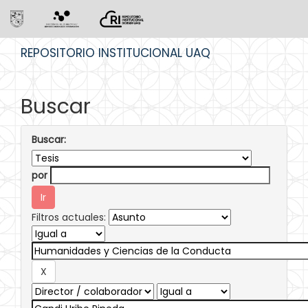
Skip
REPOSITORIO INSTITUCIONAL UAQ
navigation
Buscar
Buscar:
por
Filtros actuales: