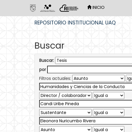
INICIO
Skip
REPOSITORIO INSTITUCIONAL UAQ
navigation
Buscar
Buscar:
por
Filtros actuales: