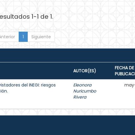
esultados 1-1 de 1.
Anterior
1
Siguiente
FECHA DE
AUTOR(ES)
PUBLICAC
istadores del INEGI: riesgos
Eleonora
may-
ión.
Nuricumbo
Rivera