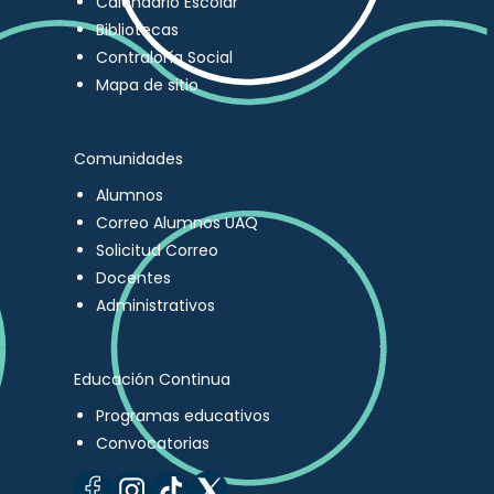
Calendario Escolar
Bibliotecas
Contraloría Social
Mapa de sitio
Comunidades
Alumnos
Correo Alumnos UAQ
Solicitud Correo
Docentes
Administrativos
Educación Continua
Programas educativos
Convocatorias