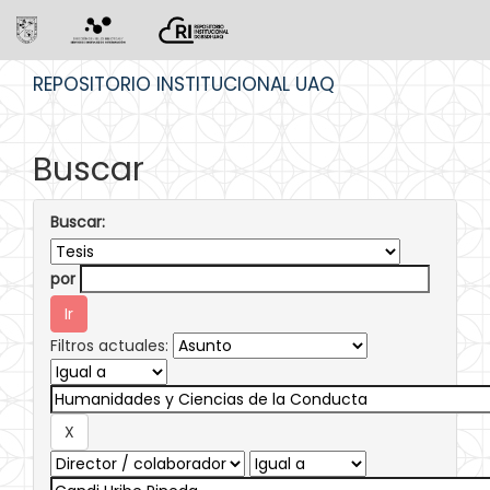
Skip
REPOSITORIO INSTITUCIONAL UAQ
navigation
Buscar
Buscar:
por
Filtros actuales: