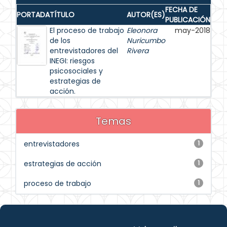
FECHA DE
PORTADA
TÍTULO
AUTOR(ES)
PUBLICACIÓN
El proceso de trabajo
Eleonora
may-2018
de los
Nuricumbo
entrevistadores del
Rivera
INEGI: riesgos
psicosociales y
estrategias de
acción.
Temas
entrevistadores
1
estrategias de acción
1
proceso de trabajo
1