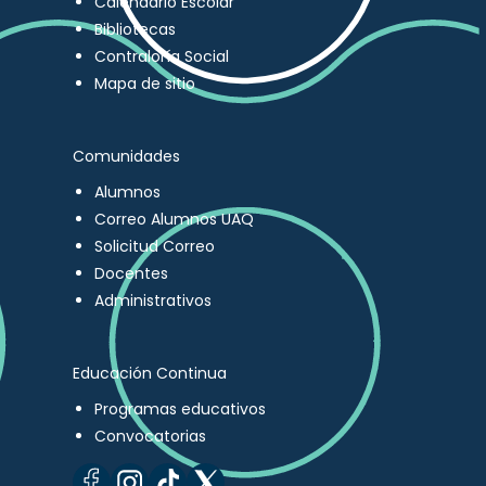
Calendario Escolar
Bibliotecas
Contraloría Social
Mapa de sitio
Comunidades
Alumnos
Correo Alumnos UAQ
Solicitud Correo
Docentes
Administrativos
Educación Continua
Programas educativos
Convocatorias