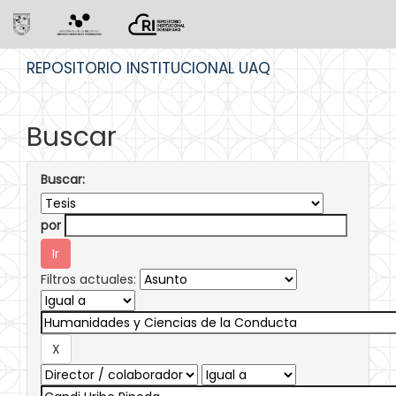
Skip
REPOSITORIO INSTITUCIONAL UAQ
navigation
Buscar
Buscar:
por
Filtros actuales: