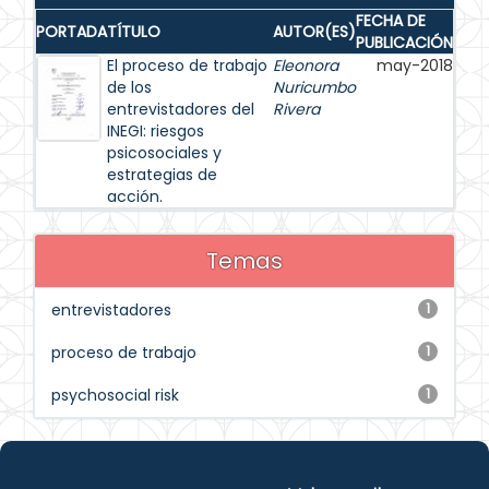
FECHA DE
PORTADA
TÍTULO
AUTOR(ES)
PUBLICACIÓN
El proceso de trabajo
Eleonora
may-2018
de los
Nuricumbo
entrevistadores del
Rivera
INEGI: riesgos
psicosociales y
estrategias de
acción.
Temas
entrevistadores
1
proceso de trabajo
1
psychosocial risk
1