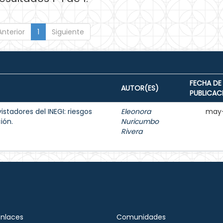
Anterior
1
Siguiente
FECHA DE
AUTOR(ES)
PUBLICAC
istadores del INEGI: riesgos
Eleonora
may-
ión.
Nuricumbo
Rivera
Enlaces
Comunidades