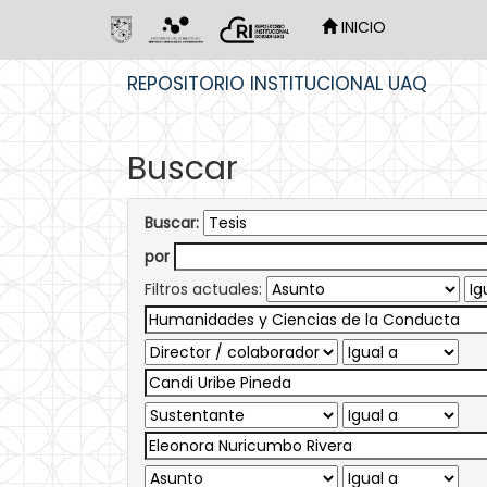
INICIO
Skip
REPOSITORIO INSTITUCIONAL UAQ
navigation
Buscar
Buscar:
por
Filtros actuales: