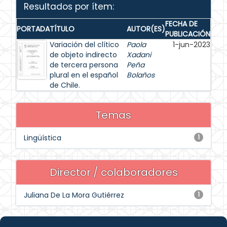
Resultados por ítem:
FECHA DE
PORTADA
TÍTULO
AUTOR(ES)
PUBLICACIÓN
Variación del clítico
Paola
1-jun-2023
de objeto indirecto
Xadani
de tercera persona
Peña
plural en el español
Bolaños
de Chile.
Temas
Lingüística
1
Director / colaboradores
Juliana De La Mora Gutiérrez
1