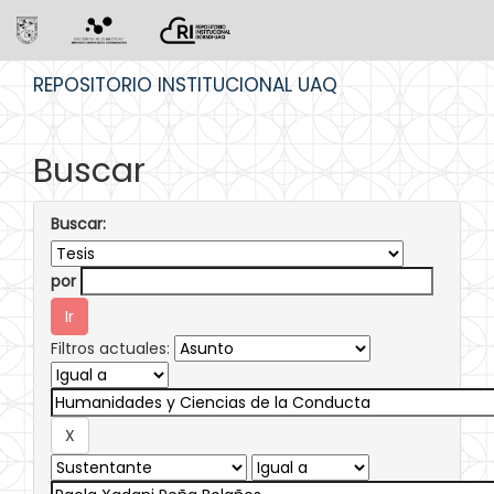
Skip
REPOSITORIO INSTITUCIONAL UAQ
navigation
Buscar
Buscar:
por
Filtros actuales: