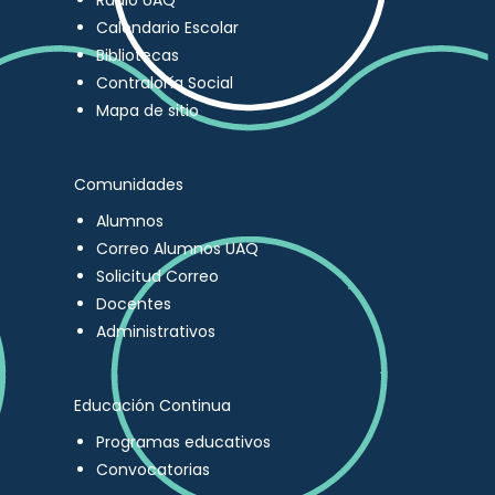
Radio UAQ
Calendario Escolar
Bibliotecas
Contraloría Social
Mapa de sitio
Comunidades
Alumnos
Correo Alumnos UAQ
Solicitud Correo
Docentes
Administrativos
Educación Continua
Programas educativos
Convocatorias