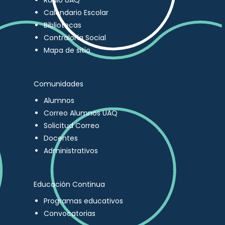
Radio UAQ
Calendario Escolar
Bibliotecas
Contraloría Social
Mapa de sitio
Comunidades
Alumnos
Correo Alumnos UAQ
Solicitud Correo
Docentes
Administrativos
Educación Continua
Programas educativos
Convocatorias