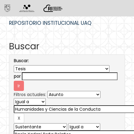
Skip
REPOSITORIO INSTITUCIONAL UAQ
navigation
Buscar
Buscar:
por
Filtros actuales: