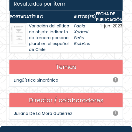
Resultados por ítem:
FECHA DE
PORTADA
TÍTULO
AUTOR(ES)
PUBLICACIÓN
Variación del clítico
Paola
1-jun-2023
de objeto indirecto
Xadani
de tercera persona
Peña
plural en el español
Bolaños
de Chile.
Temas
Lingüística Sincrónica
1
Director / colaboradores
Juliana De La Mora Gutiérrez
1