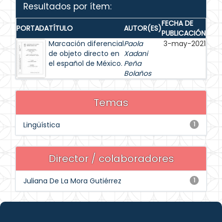
Resultados por ítem:
FECHA DE
PORTADA
TÍTULO
AUTOR(ES)
PUBLICACIÓN
Marcación diferencial
Paola
3-may-2021
de objeto directo en
Xadani
el español de México.
Peña
Bolaños
Temas
Lingüística
1
Director / colaboradores
Juliana De La Mora Gutiérrez
1