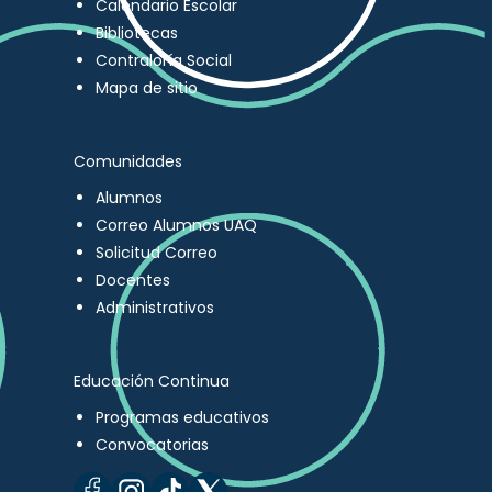
Calendario Escolar
Bibliotecas
Contraloría Social
Mapa de sitio
Comunidades
Alumnos
Correo Alumnos UAQ
Solicitud Correo
Docentes
Administrativos
Educación Continua
Programas educativos
Convocatorias