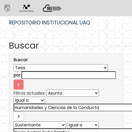
Skip
REPOSITORIO INSTITUCIONAL UAQ
navigation
Buscar
Buscar:
por
Filtros actuales: