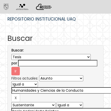
Skip
REPOSITORIO INSTITUCIONAL UAQ
navigation
Buscar
Buscar:
por
Filtros actuales: