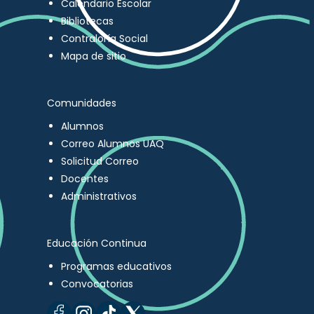
Calendario Escolar
Bibliotecas
Contraloría Social
Mapa de sitio
Comunidades
Alumnos
Correo Alumnos UAQ
Solicitud Correo
Docentes
Administrativos
Educación Continua
Programas educativos
Convocatorias