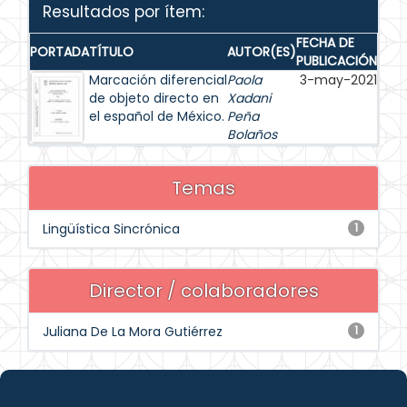
Resultados por ítem:
FECHA DE
PORTADA
TÍTULO
AUTOR(ES)
PUBLICACIÓN
Marcación diferencial
Paola
3-may-2021
de objeto directo en
Xadani
el español de México.
Peña
Bolaños
Temas
Lingüística Sincrónica
1
Director / colaboradores
Juliana De La Mora Gutiérrez
1