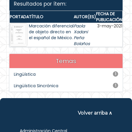
Resultados por ítem:
FECHA DE
PORTADA
TÍTULO
AUTOR(ES)
PUBLICACIÓN
Marcación diferencial
Paola
3-may-2021
de objeto directo en
Xadani
el español de México.
Peña
Bolaños
Temas
Lingüística
1
Lingüística Sincrónica
1
Volver arriba ∧
Administración Central