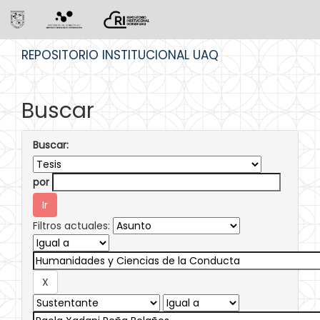
Skip
REPOSITORIO INSTITUCIONAL UAQ
navigation
Buscar
Buscar:
por
Filtros actuales: