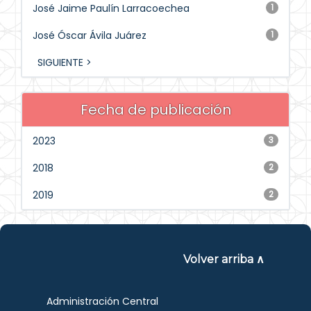
José Jaime Paulín Larracoechea
1
José Óscar Ávila Juárez
1
SIGUIENTE >
Fecha de publicación
2023
3
2018
2
2019
2
Volver arriba ∧
Administración Central