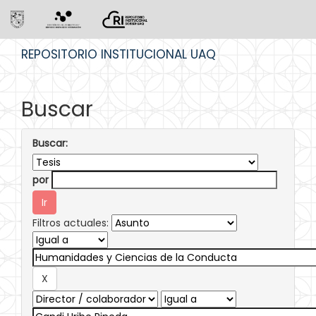
Skip
REPOSITORIO INSTITUCIONAL UAQ
navigation
Buscar
Buscar:
por
Filtros actuales: