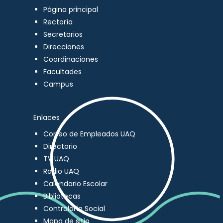
Página principal
Rectoría
Secretarios
Direcciones
Coordinaciones
Facultades
Campus
Enlaces
Correo de Empleados UAQ
Directorio
TV UAQ
Radio UAQ
Calendario Escolar
Bibliotecas
Contraloría Social
Mapa de sitio