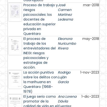
Guanajuato
Proceso de trabajo y
José
mar-2018
riesgos
Carmen
psicosociales: los
Martinez
docentes de
Ledesma
educación superior
privada en
Querétaro
El proceso de
Eleonora
may-2018
trabajo de los
Nuricumbo
entrevistadores del
Rivera
INEGI: riesgos
psicosociales y
estrategias de
acción.
La acción punitiva
Rodrigo
1-nov-2023
sobre los delitos con
Luján
la marihuana en
García
Querétaro (1968-
1978)
El juego serio como
Ana Lorena
1-dic-2023
promotor de la
Dávila
calidad de vida en el
Fuentes