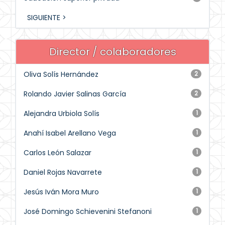
SIGUIENTE >
Director / colaboradores
Oliva Solís Hernández
2
Rolando Javier Salinas García
2
Alejandra Urbiola Solís
1
Anahí Isabel Arellano Vega
1
Carlos León Salazar
1
Daniel Rojas Navarrete
1
Jesús Iván Mora Muro
1
José Domingo Schievenini Stefanoni
1