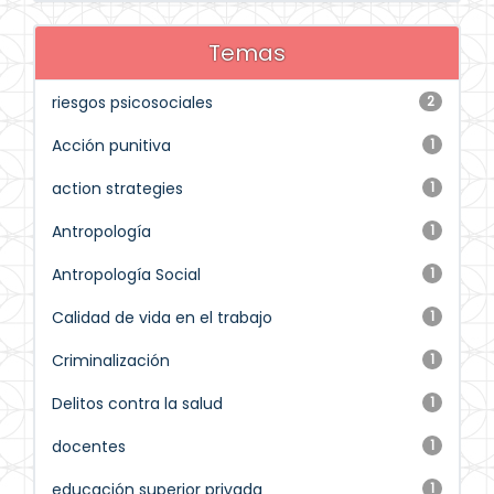
Temas
riesgos psicosociales
2
Acción punitiva
1
action strategies
1
Antropología
1
Antropología Social
1
Calidad de vida en el trabajo
1
Criminalización
1
Delitos contra la salud
1
docentes
1
educación superior privada
1