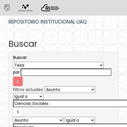
Skip
REPOSITORIO INSTITUCIONAL UAQ
navigation
Buscar
Buscar:
por
Filtros actuales: