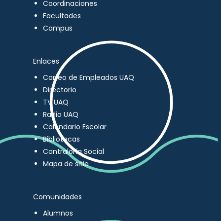
Coordinaciones
Facultades
Campus
Enlaces
Correo de Empleados UAQ
Directorio
TV UAQ
Radio UAQ
Calendario Escolar
Bibliotecas
Contraloría Social
Mapa de sitio
Comunidades
Alumnos