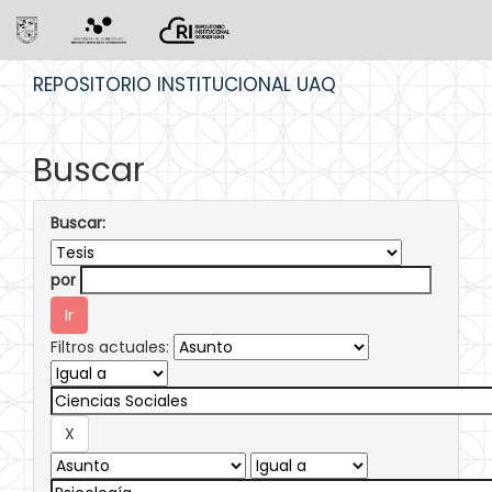
Skip
REPOSITORIO INSTITUCIONAL UAQ
navigation
Buscar
Buscar:
por
Filtros actuales: