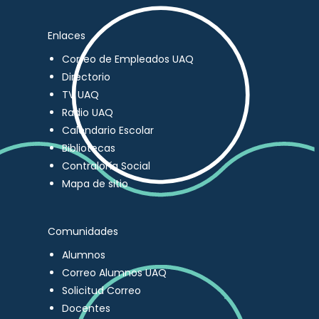
Enlaces
Correo de Empleados UAQ
Directorio
TV UAQ
Radio UAQ
Calendario Escolar
Bibliotecas
Contraloría Social
Mapa de sitio
Comunidades
Alumnos
Correo Alumnos UAQ
Solicitud Correo
Docentes