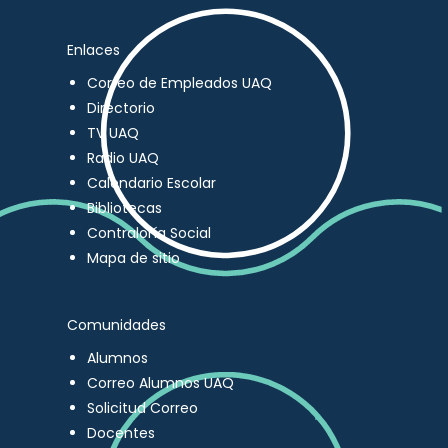
Enlaces
Correo de Empleados UAQ
Directorio
TV UAQ
Radio UAQ
Calendario Escolar
Bibliotecas
Contraloría Social
Mapa de sitio
Comunidades
Alumnos
Correo Alumnos UAQ
Solicitud Correo
Docentes