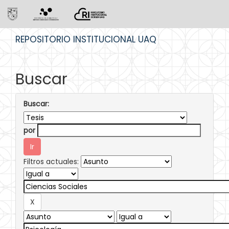
Skip
REPOSITORIO INSTITUCIONAL UAQ
navigation
Buscar
Buscar:
por
Filtros actuales: