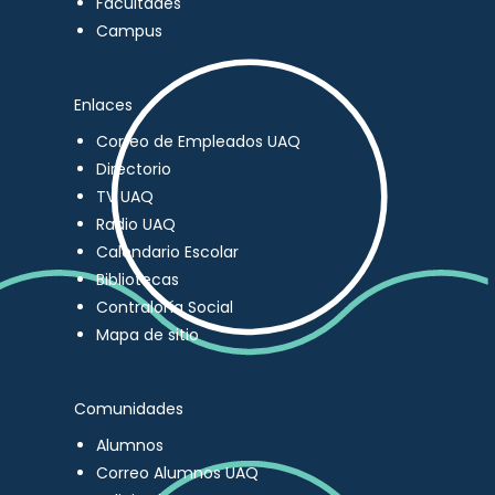
Facultades
Campus
Enlaces
Correo de Empleados UAQ
Directorio
TV UAQ
Radio UAQ
Calendario Escolar
Bibliotecas
Contraloría Social
Mapa de sitio
Comunidades
Alumnos
Correo Alumnos UAQ