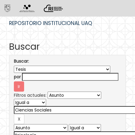
Skip
REPOSITORIO INSTITUCIONAL UAQ
navigation
Buscar
Buscar:
por
Filtros actuales: