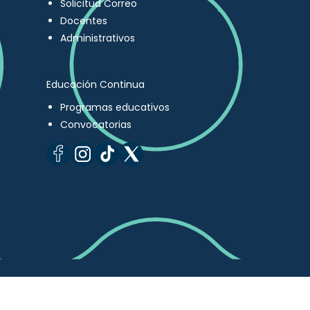
Solicitud Correo
Docentes
Administrativos
Educación Continua
Programas educativos
Convocatorias