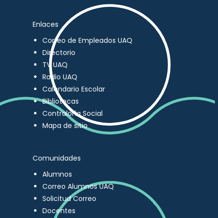
Enlaces
Correo de Empleados UAQ
Directorio
TV UAQ
Radio UAQ
Calendario Escolar
Bibliotecas
Contraloría Social
Mapa de sitio
Comunidades
Alumnos
Correo Alumnos UAQ
Solicitud Correo
Docentes