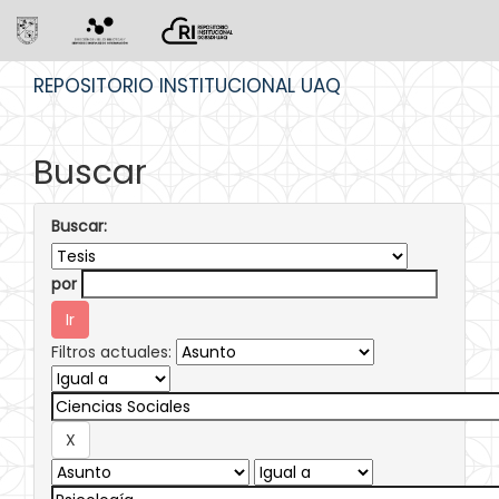
Skip
REPOSITORIO INSTITUCIONAL UAQ
navigation
Buscar
Buscar:
por
Filtros actuales: