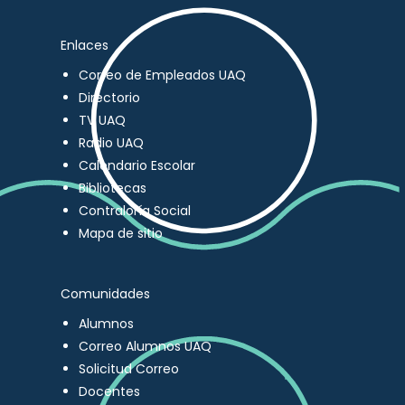
Enlaces
Correo de Empleados UAQ
Directorio
TV UAQ
Radio UAQ
Calendario Escolar
Bibliotecas
Contraloría Social
Mapa de sitio
Comunidades
Alumnos
Correo Alumnos UAQ
Solicitud Correo
Docentes