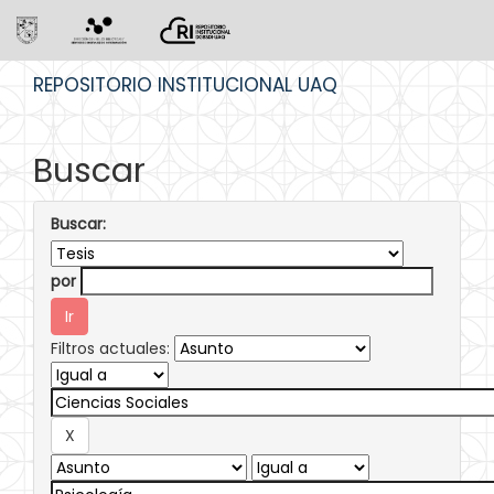
Skip
REPOSITORIO INSTITUCIONAL UAQ
navigation
Buscar
Buscar:
por
Filtros actuales: