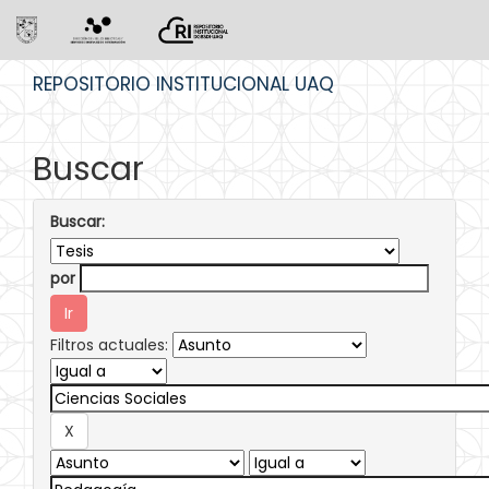
Skip
REPOSITORIO INSTITUCIONAL UAQ
navigation
Buscar
Buscar:
por
Filtros actuales: