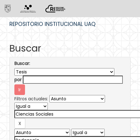
Skip
REPOSITORIO INSTITUCIONAL UAQ
navigation
Buscar
Buscar:
por
Filtros actuales: