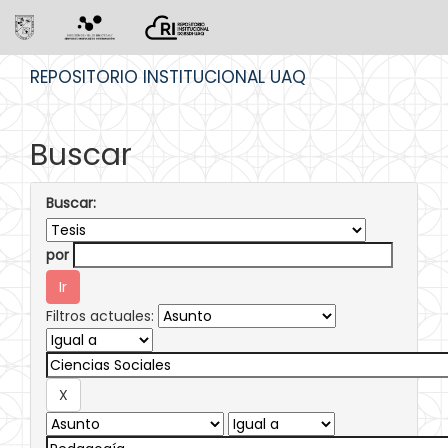
Skip
REPOSITORIO INSTITUCIONAL UAQ
navigation
Buscar
Buscar:
por
Filtros actuales: