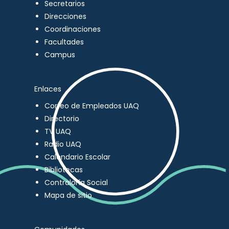
Secretarios
Direcciones
Coordinaciones
Facultades
Campus
Enlaces
Correo de Empleados UAQ
Directorio
TV UAQ
Radio UAQ
Calendario Escolar
Bibliotecas
Contraloría Social
Mapa de sitio