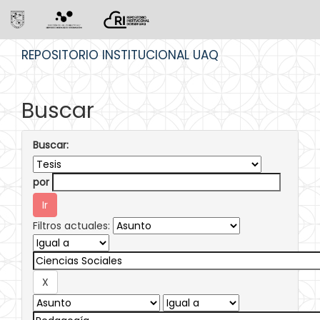
Skip
REPOSITORIO INSTITUCIONAL UAQ
navigation
Buscar
Buscar:
por
Filtros actuales: