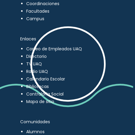
Coordinaciones
Facultades
Campus
Enlaces
Correo de Empleados UAQ
Directorio
TV UAQ
Radio UAQ
Calendario Escolar
Bibliotecas
Contraloría Social
Mapa de sitio
Comunidades
Alumnos