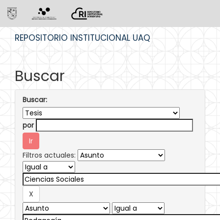
Skip
REPOSITORIO INSTITUCIONAL UAQ
navigation
Buscar
Buscar:
por
Filtros actuales: