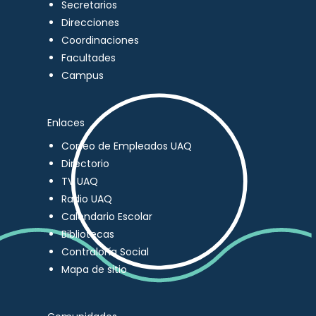
Secretarios
Direcciones
Coordinaciones
Facultades
Campus
Enlaces
Correo de Empleados UAQ
Directorio
TV UAQ
Radio UAQ
Calendario Escolar
Bibliotecas
Contraloría Social
Mapa de sitio