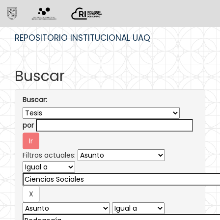
Skip
REPOSITORIO INSTITUCIONAL UAQ
navigation
Buscar
Buscar:
por
Filtros actuales: