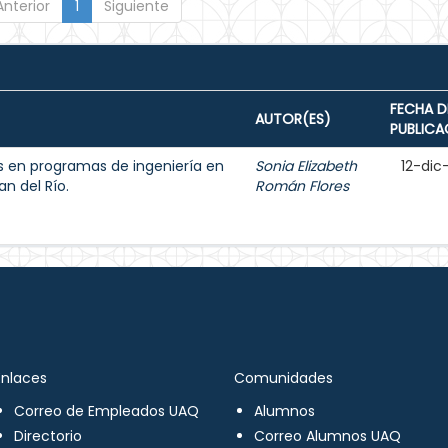
Anterior
1
Siguiente
FECHA D
AUTOR(ES)
PUBLICA
s en programas de ingeniería en
Sonia Elizabeth
12-dic
an del Río.
Román Flores
Enlaces
Comunidades
Correo de Empleados UAQ
Alumnos
Directorio
Correo Alumnos UAQ