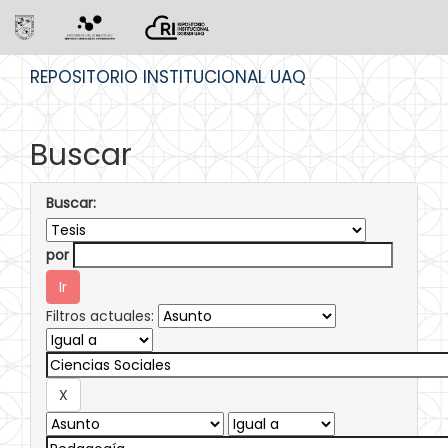
Skip
REPOSITORIO INSTITUCIONAL UAQ
navigation
Buscar
Buscar:
por
Filtros actuales: