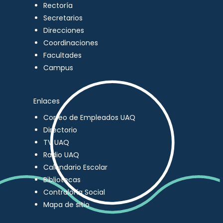
Rectoría
Secretarios
Direcciones
Coordinaciones
Facultades
Campus
Enlaces
Correo de Empleados UAQ
Directorio
TV UAQ
Radio UAQ
Calendario Escolar
Bibliotecas
Contraloría Social
Mapa de sitio