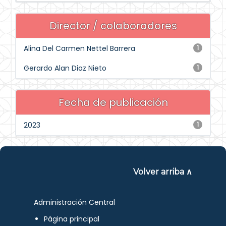
Director / colaboradores
Alina Del Carmen Nettel Barrera
1
Gerardo Alan Diaz Nieto
1
Fecha de publicación
2023
1
Volver arriba ∧
Administración Central
Página principal