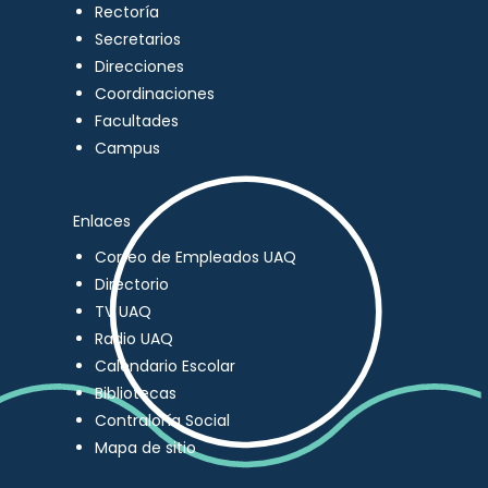
Rectoría
Secretarios
Direcciones
Coordinaciones
Facultades
Campus
Enlaces
Correo de Empleados UAQ
Directorio
TV UAQ
Radio UAQ
Calendario Escolar
Bibliotecas
Contraloría Social
Mapa de sitio