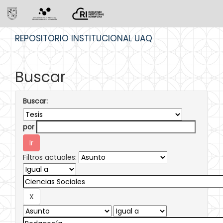
Skip
REPOSITORIO INSTITUCIONAL UAQ
navigation
Buscar
Buscar:
por
Filtros actuales: