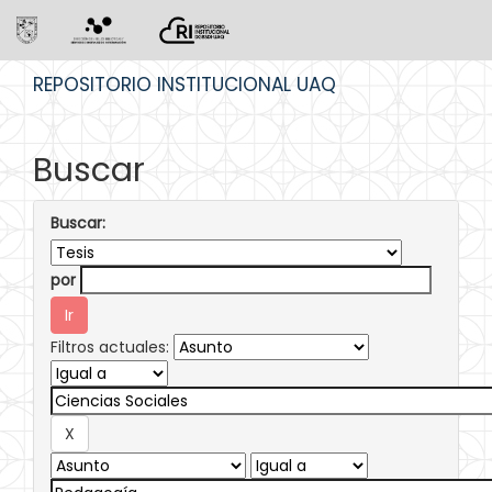
Skip
REPOSITORIO INSTITUCIONAL UAQ
navigation
Buscar
Buscar:
por
Filtros actuales: