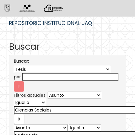
Skip
REPOSITORIO INSTITUCIONAL UAQ
navigation
Buscar
Buscar:
por
Filtros actuales: