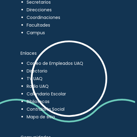
Secretarios
Direcciones
Coordinaciones
Facultades
Campus
Enlaces
Correo de Empleados UAQ
Directorio
TV UAQ
Radio UAQ
Calendario Escolar
Bibliotecas
Contraloría Social
Mapa de sitio