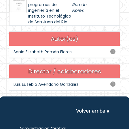
programas de
Román
ingeniería en el
Flores
Instituto Tecnológico
de San Juan del Río.
Autor(es)
Sonia Elizabeth Román Flores
1
Director / colaboradores
Luis Eusebio Avendaño González
1
Volver arriba ∧
Administración Central