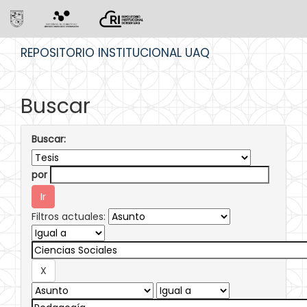
Skip
REPOSITORIO INSTITUCIONAL UAQ
navigation
Buscar
Buscar:
por
Filtros actuales: